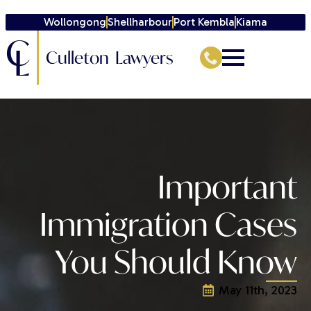
Wollongong
Shellharbour
Port Kembla
Kiama
C
L
Culleton Lawyers
Important
Immigration Cases
You Should Know
May 11th, 2023